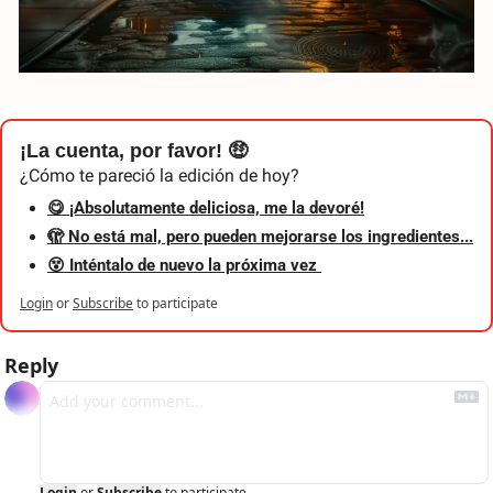
¡La cuenta, por favor! 🤑
¿Cómo te pareció la edición de hoy?
😋 ¡Absolutamente deliciosa, me la devoré!
🫣 No está mal, pero pueden mejorarse los ingredientes...
😵‍ Inténtalo de nuevo la próxima vez 
Login
or
Subscribe
to participate
Reply
Login
or
Subscribe
to participate