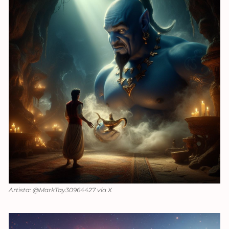
Artista: @MarkTay30964427 vía X