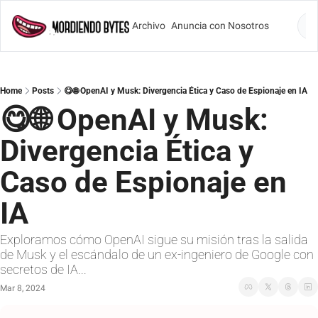
Archivo
Anuncia con Nosotros
Lo
Home
Posts
😋🌐 OpenAI y Musk: Divergencia Ética y Caso de Espionaje en IA
😋🌐 OpenAI y Musk: 
Divergencia Ética y 
Caso de Espionaje en 
IA
Exploramos cómo OpenAI sigue su misión tras la salida 
de Musk y el escándalo de un ex-ingeniero de Google con 
secretos de IA...
Mar 8, 2024