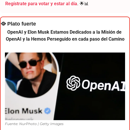
Regístrate para votar y estar al día
. 
🌟
📊
🥘
 Plato fuerte
OpenAI y Elon Musk Estamos Dedicados a la Misión de 
OpenAI y la Hemos Perseguido en cada paso del Camino
Fuente: NurPhoto | Getty Images