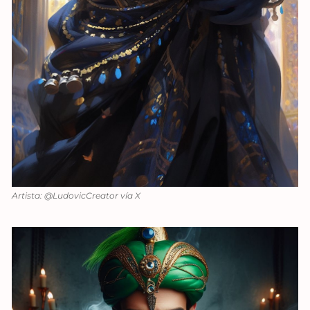
Artista: @LudovicCreator vía X