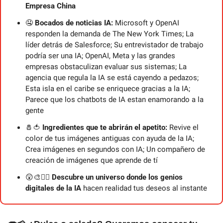
Empresa China
🤤
 Bocados de noticias IA:
 Microsoft y OpenAI 
responden la demanda de The New York Times; La 
líder detrás de Salesforce; Su entrevistador de trabajo 
podría ser una IA; OpenAI, Meta y las grandes 
empresas obstaculizan evaluar sus sistemas; La 
agencia que regula la IA se está cayendo a pedazos; 
Esta isla en el caribe se enriquece gracias a la IA; 
Parece que los chatbots de IA estan enamorando a la 
gente
🧂
🍅
 Ingredientes que te abrirán el apetito: 
Revive el 
color de tus imágenes antiguas con ayuda de la IA;
Crea imágenes en segundos con IA; Un compañero de 
creación de imágenes que aprende de tí
😲
🎨
🧞‍♂️ Descubre un universo donde los genios 
digitales de la IA
 hacen realidad tus deseos al instante