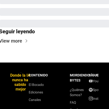
Seguir leyendo
View more
Donde la IA 
CONTENIDO
MORDIENDO
SÍGUENOS
nunca ha 
BYTES
YouTube
sabido 
El Bocado
mejor
¿Quiénes
Spotify
Ediciones
Somos?
Instagram
Canales
FAQ