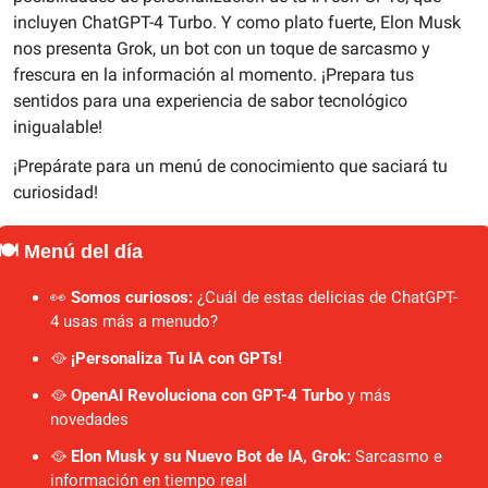
incluyen ChatGPT-4 Turbo. Y como plato fuerte, Elon Musk 
nos presenta Grok, un bot con un toque de sarcasmo y 
frescura en la información al momento. ¡Prepara tus 
sentidos para una experiencia de sabor tecnológico 
inigualable!
¡Prepárate para un menú de conocimiento que saciará tu 
curiosidad!
🍽️ Menú del día
👀
Somos curiosos: 
¿Cuál de estas delicias de ChatGPT-
4 usas más a menudo?
🥘
¡Personaliza Tu IA con GPTs!
🥘
OpenAI Revoluciona con GPT-4 Turbo
 y más 
novedades
🥘
 Elon Musk y su Nuevo Bot de IA, Grok:
 Sarcasmo e 
información en tiempo real