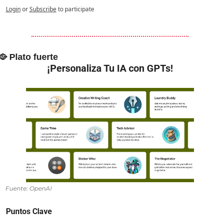
Login
or
Subscribe
to participate
🥘
 Plato fuerte
¡Personaliza Tu IA con GPTs!
Fuente: OpenAI
Puntos Clave