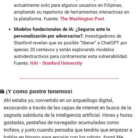
actualmente solo para algunos usuarios en Filipinas, 
ampliando su repertorio de herramientas interactivas en 
la plataforma. Fuente: 
The Washington Post
Modelos fundacionales de IA: ¿Seguros ante la 
personalización por adversarios?.
 Investigadores de 
Stanford revelan que es posible “liberar” a ChatGPT por 
apenas 20 centavos y están explorando modelos 
autodestructivos para contrarrestar esta vulnerabilidad. 
Fuente: 
HAI - Stanford University
🍰
 ¡Y como postre tenemos!
Ahí estaba yo, convertido en un arqueólogo digital, 
excavando a través de las capas de internet en busca de la 
sagrada sabiduría de la inteligencia artificial. Horas y horas 
gastadas, pestañas de navegador acumuladas como 
trofeos, y justo cuando pensaba que tendría que empezar a 
hablar en binario para encajar con los robots, ¡bam! Me 