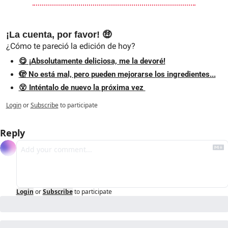
¡La cuenta, por favor! 🤑
¿Cómo te pareció la edición de hoy?
😋 ¡Absolutamente deliciosa, me la devoré!
🫣 No está mal, pero pueden mejorarse los ingredientes...
😵‍ Inténtalo de nuevo la próxima vez 
Login
or
Subscribe
to participate
Reply
Login
or
Subscribe
to participate