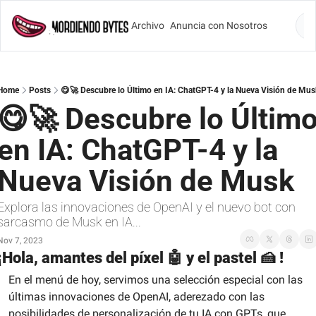
Archivo
Anuncia con Nosotros
Lo
Home
Posts
😋🚀 Descubre lo Último en IA: ChatGPT-4 y la Nueva Visión de Mus
😋🚀 Descubre lo Último
en IA: ChatGPT-4 y la 
Nueva Visión de Musk
Explora las innovaciones de OpenAI y el nuevo bot con 
sarcasmo de Musk en IA...
Nov 7, 2023
¡Hola, amantes del píxel 
🤖
 y el pastel 
🍰
 !
En el menú de hoy, servimos una selección especial con las 
últimas innovaciones de OpenAI, aderezado con las 
posibilidades de personalización de tu IA con GPTs, que 