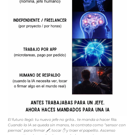
El futuro llegó: tu nuevo jefe no grita… te manda a hacer fila. 
Cuando la IA se queda sin manos, te contrata como “sensor con 
piernas” para firmar 🖋️, tocar 
✋
 y traer el papelito. Ascenso 