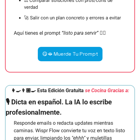
⚖️ Comparar soluciones con pros/cons de 
verdad
🚀
 Salir con un plan concreto y errores a evitar
Aquí tienes el prompt
 “listo para servir” 👇🏼
😋
🫦
 Muerde Tu Prompt
👩‍🍳
👨🏼‍🍳 Esta Edición Gratuita 
se Cocina Gracias a:
🎙️ Dicta en español. La IA lo escribe 
profesionalmente.
Responde emails o redacta updates mientras 
caminas. Wispr Flow convierte tu voz en texto listo 
para enviar, limpiando los 
"ehhh"
 y muletillas 