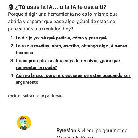
🤖 ¿Tú usas la IA… o la IA te usa a ti?
Porque dirigir una herramienta no es lo mismo que 
abrirla y esperar que pase algo. ¿Cuál de estas se 
parece más a tu realidad hoy?
La dirijo yo: sé qué pedirle, cómo y para qué.
La uso a medias: abro, escribo, obtengo algo. A veces 
funciona.
Copio prompts: si alguien ya lo resolvió, ¿para qué 
reinventar la rueda?
Aún no la uso: pero mis excusas se están quedando sin 
argumento.
Login
or
Subscribe
to participate
ByteMan
 & el equipo gourmet de 
Mordiendo Bytes