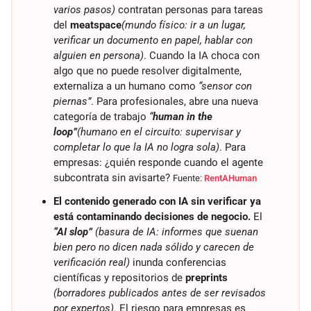
varios pasos)
 contratan personas para tareas 
del 
meatspace
(mundo físico: ir a un lugar, 
verificar un documento en papel, hablar con 
alguien en persona)
. Cuando la IA choca con 
algo que no puede resolver digitalmente, 
externaliza a un humano como 
“sensor con 
piernas”
. Para profesionales, abre una nueva 
categoría de trabajo 
“
human in the 
loop”
(humano en el circuito: supervisar y 
completar lo que la IA no logra sola)
. Para 
empresas: ¿quién responde cuando el agente 
subcontrata sin avisarte? 
Fuente: 
RentAHuman
El contenido generado con IA sin verificar ya 
está contaminando decisiones de negocio.
 El 
“AI slop”
(basura de IA: informes que suenan 
bien pero no dicen nada sólido y carecen de 
verificación real)
 inunda conferencias 
científicas y repositorios de 
preprints
(borradores publicados antes de ser revisados 
por expertos)
. El riesgo para empresas es 