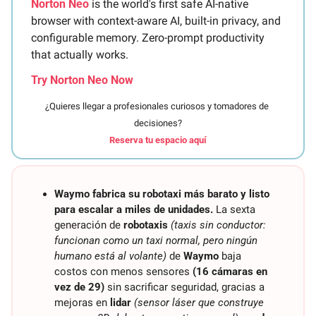
Norton Neo
 is the world's first safe AI-native 
browser with context-aware AI, built-in privacy, and 
configurable memory. Zero-prompt productivity 
that actually works.
Try Norton Neo Now
¿Quieres llegar a profesionales curiosos y tomadores de 
decisiones?
Reserva tu espacio aquí
Waymo fabrica su robotaxi más barato y listo 
para escalar a miles de unidades.
 La sexta 
generación de 
robotaxis
(taxis sin conductor: 
funcionan como un taxi normal, pero ningún 
humano está al volante)
 de 
Waymo
 baja 
costos con menos sensores 
(16 cámaras en 
vez de 29)
 sin sacrificar seguridad, gracias a 
mejoras en 
lidar
(sensor láser que construye 