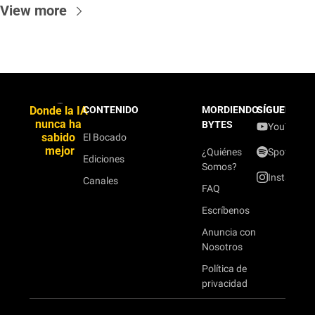
View more
Donde la IA 
CONTENIDO
MORDIENDO
SÍGUENOS
nunca ha 
BYTES
YouTube
sabido 
El Bocado
mejor
¿Quiénes
Spotify
Ediciones
Somos?
Instagram
Canales
FAQ
Escríbenos
Anuncia con
Nosotros
Política de
privacidad