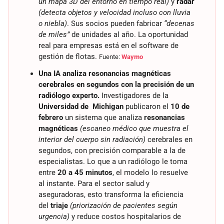
un mapa 3D del entorno en tiempo real)
 y 
radar
(detecta objetos y velocidad incluso con lluvia 
o niebla)
. Sus socios pueden fabricar 
“decenas 
de miles”
 de unidades al año. La oportunidad 
real para empresas está en el software de 
gestión de flotas. 
Fuente: 
Waymo
Una IA analiza resonancias magnéticas 
cerebrales en segundos con la precisión de un 
radiólogo experto.
 Investigadores de la 
Universidad de  Michigan
 publicaron el 
10 de 
febrero
 un sistema que analiza 
resonancias 
magnéticas
(escaneo médico que muestra el 
interior del cuerpo sin radiación)
 cerebrales en 
segundos, con precisión comparable a la de 
especialistas. Lo que a un radiólogo le toma 
entre 
20 a 45 minutos
, el modelo lo resuelve 
al instante. Para el sector salud y 
aseguradoras, esto transforma la eficiencia 
del 
triaje
(priorización de pacientes según 
urgencia)
 y reduce costos hospitalarios de 