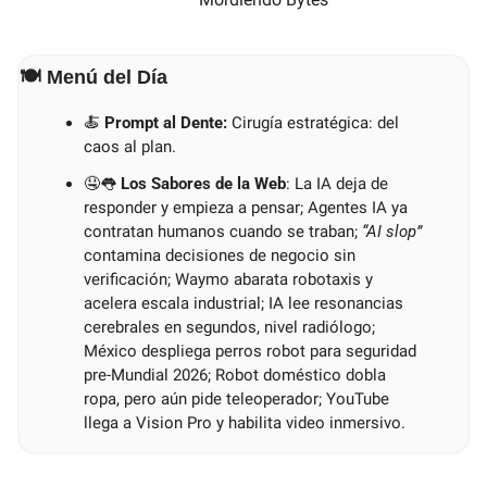
🍽️ Menú del Día
🍝
 Prompt al Dente:
 Cirugía estratégica: del 
caos al plan.
🤤
👅
Los Sabores de la Web
: La IA deja de 
responder y empieza a pensar; Agentes IA ya 
contratan humanos cuando se traban; 
“AI slop” 
contamina decisiones de negocio sin 
verificación; Waymo abarata robotaxis y 
acelera escala industrial; IA lee resonancias 
cerebrales en segundos, nivel radiólogo; 
México despliega perros robot para seguridad 
pre-Mundial 2026; Robot doméstico dobla 
ropa, pero aún pide teleoperador; YouTube 
llega a Vision Pro y habilita video inmersivo.