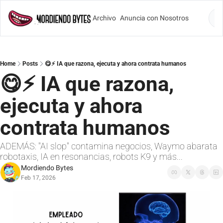
Archivo
Anuncia con Nosotros
Lo
Home
Posts
😋⚡ IA que razona, ejecuta y ahora contrata humanos
😋⚡ IA que razona, 
ejecuta y ahora 
contrata humanos
ADEMÁS: "AI slop" contamina negocios, Waymo abarata 
robotaxis, IA en resonancias, robots K9 y más...
Mordiendo Bytes
Feb 17, 2026