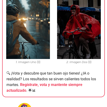
1. Imagen Uno 👈🏼
2. Imagen Dos 👉🏼
🔍 ¡Vota y descubre que tan buen ojo tienes! ¿IA o 
realidad? Los resultados se sirven calientes todos los 
martes. 
Regístrate, vota y mantente siempre 
actualizado
. 
🌟
📊