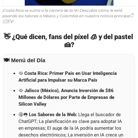
¡Costa Rica se suma a la carrera de la IA! Descubre cómo le está 
pisando los talones a México y Colombia en nuestra noticia principal👇
🇨🇷
💡
👋
 ¿Qué dicen, fans del píxel 
🧊
 y del pastel 
🍰
?
🍽️ Menú del Día
🥘
Costa Rica: Primer País en Usar Inteligencia 
Artificial para Impulsar su Marca País
🥘
Jalisco (México), Anuncia Inversión de $86 
Millones de Dólares por Parte de Empresas de 
Silicon Valley
🤤
👅
 Los Sabores de la Web:
Llega el buscador de 
ChatGPT; La planificación es clave para adoptar IA 
en empresas; El auge de la IA podría aumentar los 
desechos electrónicos; La inversión en IA crece un 