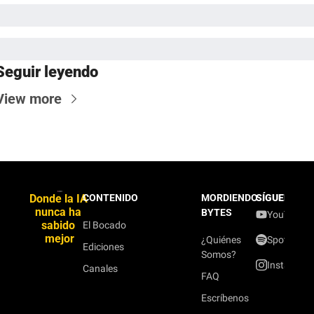
Seguir leyendo
View more
Donde la IA 
CONTENIDO
MORDIENDO
SÍGUENOS
nunca ha 
BYTES
YouTube
sabido 
El Bocado
mejor
¿Quiénes
Spotify
Ediciones
Somos?
Instagram
Canales
FAQ
Escríbenos