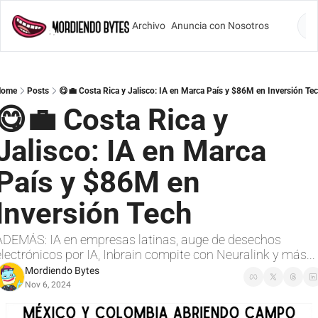
Archivo
Anuncia con Nosotros
Lo
Home
Posts
😋💼 Costa Rica y Jalisco: IA en Marca País y $86M en Inversión Te
😋💼 Costa Rica y 
Jalisco: IA en Marca 
País y $86M en 
Inversión Tech
ADEMÁS: IA en empresas latinas, auge de desechos 
electrónicos por IA, Inbrain compite con Neuralink y más...
Mordiendo Bytes
Nov 6, 2024